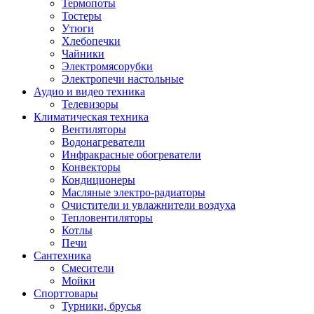
Термопоты
Тостеры
Утюги
Хлебопечки
Чайники
Электромясорубки
Электропечи настольные
Аудио и видео техника
Телевизоры
Климатическая техника
Вентиляторы
Водонагреватели
Инфракрасные обогреватели
Конвекторы
Кондиционеры
Масляные электро-радиаторы
Очистители и увлажнители воздуха
Тепловентиляторы
Котлы
Печи
Сантехника
Смесители
Мойки
Спорттовары
Турники, брусья