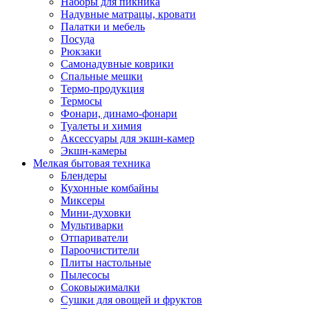
Наборы для пикника
Надувные матрацы, кровати
Палатки и мебель
Посуда
Рюкзаки
Самонадувные коврики
Спальные мешки
Термо-продукция
Термосы
Фонари, динамо-фонари
Туалеты и химия
Аксессуары для экшн-камер
Экшн-камеры
Мелкая бытовая техника
Блендеры
Кухонные комбайны
Миксеры
Мини-духовки
Мультиварки
Отпариватели
Пароочистители
Плиты настольные
Пылесосы
Соковыжималки
Сушки для овощей и фруктов