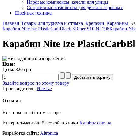
Игровые комплексы, качели для улицы
Спортивные комплексы для детей и взрослых
Швейная техника
Главная
Товары для туризма и отдыха
Крепежи
Карабины
Ка
Карабин Nite Ize PlasticCarbBlack SBiner S10 NI 796
Карабин Nite
Карабин Nite Ize PlasticCarbBl
Цена:
Цена:
320 грн
Задайте вопрос по этому товару
Производитель:
Nite Ize
Отзывы
Нет отзывов об этом товаре.
Интернет-магазин бытовой техники
Kambuz.com.ua
Разработка сайта:
Altronica