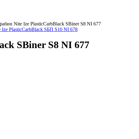
рабин Nite Ize PlasticCarbBlack SBiner S8 NI 677
 Ize PlasticCarbBlack SБП S10 NI 678
ack SBiner S8 NI 677