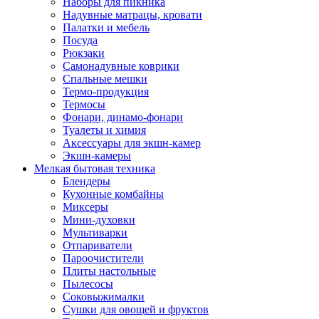
Наборы для пикника
Надувные матрацы, кровати
Палатки и мебель
Посуда
Рюкзаки
Самонадувные коврики
Спальные мешки
Термо-продукция
Термосы
Фонари, динамо-фонари
Туалеты и химия
Аксессуары для экшн-камер
Экшн-камеры
Мелкая бытовая техника
Блендеры
Кухонные комбайны
Миксеры
Мини-духовки
Мультиварки
Отпариватели
Пароочистители
Плиты настольные
Пылесосы
Соковыжималки
Сушки для овощей и фруктов