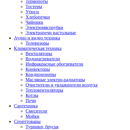
Термопоты
Тостеры
Утюги
Хлебопечки
Чайники
Электромясорубки
Электропечи настольные
Аудио и видео техника
Телевизоры
Климатическая техника
Вентиляторы
Водонагреватели
Инфракрасные обогреватели
Конвекторы
Кондиционеры
Масляные электро-радиаторы
Очистители и увлажнители воздуха
Тепловентиляторы
Котлы
Печи
Сантехника
Смесители
Мойки
Спорттовары
Турники, брусья