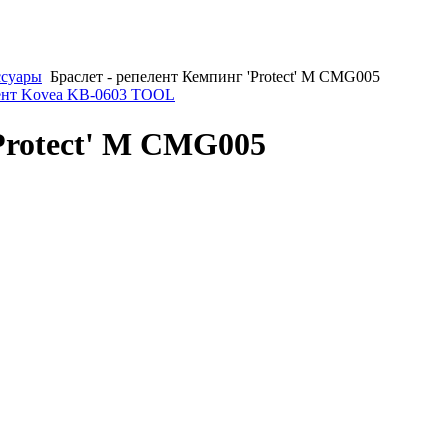
ссуары
Браслет - репелент Кемпинг 'Protect' M CMG005
ент Kovea KB-0603 TOOL
Protect' M CMG005