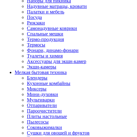
Наборы для пикника
Надувные матрацы, кровати
Палатки и мебель
Посуда
Рюкзаки
Самонадувные коврики
Спальные мешки
Термо-продукция
Термосы
Фонари, динамо-фонари
Туалеты и химия
Аксессуары для экшн-камер
Экшн-камеры
Мелкая бытовая техника
Блендеры
Кухонные комбайны
Миксеры
Мини-духовки
Мультиварки
Отпариватели
Пароочистители
Плиты настольные
Пылесосы
Соковыжималки
Сушки для овощей и фруктов