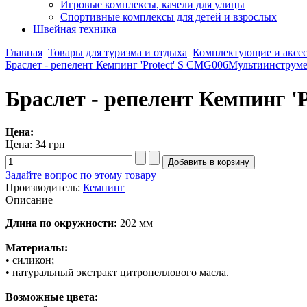
Игровые комплексы, качели для улицы
Спортивные комплексы для детей и взрослых
Швейная техника
Главная
Товары для туризма и отдыха
Комплектующие и аксе
Браслет - репелент Кемпинг 'Protect' S CMG006
Мультиинструм
Браслет - репелент Кемпинг '
Цена:
Цена:
34 грн
Задайте вопрос по этому товару
Производитель:
Кемпинг
Описание
Длина по окружности:
202 мм
Материалы:
•
силикон;
•
натуральный экстракт цитронеллового масла.
Возможные цвета: