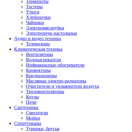
Термопоты
Тостеры
Утюги
Хлебопечки
Чайники
Электромясорубки
Электропечи настольные
Аудио и видео техника
Телевизоры
Климатическая техника
Вентиляторы
Водонагреватели
Инфракрасные обогреватели
Конвекторы
Кондиционеры
Масляные электро-радиаторы
Очистители и увлажнители воздуха
Тепловентиляторы
Котлы
Печи
Сантехника
Смесители
Мойки
Спорттовары
Турники, брусья