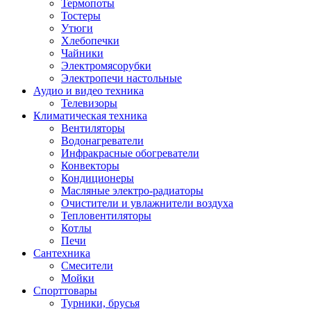
Термопоты
Тостеры
Утюги
Хлебопечки
Чайники
Электромясорубки
Электропечи настольные
Аудио и видео техника
Телевизоры
Климатическая техника
Вентиляторы
Водонагреватели
Инфракрасные обогреватели
Конвекторы
Кондиционеры
Масляные электро-радиаторы
Очистители и увлажнители воздуха
Тепловентиляторы
Котлы
Печи
Сантехника
Смесители
Мойки
Спорттовары
Турники, брусья