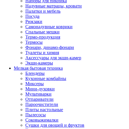
Наборы для пикника
Надувные матрацы, кровати
Палатки и мебель
Посуда
Рюкзаки
Самонадувные коврики
Спальные мешки
Термо-продукция
Термосы
Фонари, динамо-фонари
Туалеты и химия
Аксессуары для экшн-камер
Экшн-камеры
Мелкая бытовая техника
Блендеры
Кухонные комбайны
Миксеры
Мини-духовки
Мультиварки
Отпариватели
Пароочистители
Плиты настольные
Пылесосы
Соковыжималки
Сушки для овощей и фруктов